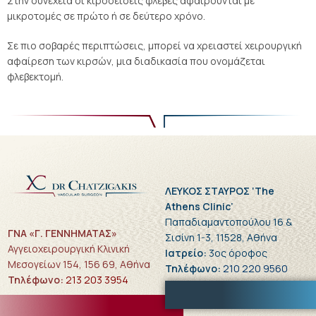
Στην συνέχεια οι κιρσοειδείς φλέβες αφαιρούνται με
μικροτομές σε πρώτο ή σε δεύτερο χρόνο.
Σε πιο σοβαρές περιπτώσεις, μπορεί να χρειαστεί χειρουργική
αφαίρεση των κιρσών, μια διαδικασία που ονομάζεται
φλεβεκτομή.
ΛΕΥΚΟΣ ΣΤΑΥΡΟΣ ‘The
Athens Clinic’
Παπαδιαμαντοπούλου 16 &
ΓΝΑ «Γ. ΓΕΝΝΗΜΑΤΑΣ»
Σισίνη 1-3, 11528, Αθήνα
Αγγειοχειρουργική Κλινική
Ιατρείο:
3ος όροφος
Μεσογείων 154, 156 69, Αθήνα
Τηλέφωνο:
210 220 9560
Τηλέφωνο:
213 203 3954