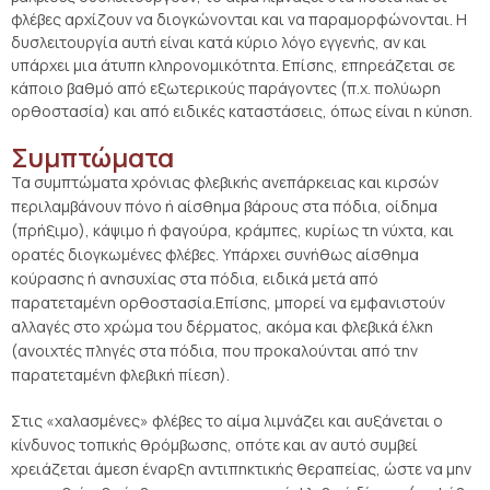
φλέβες αρχίζουν να διογκώνονται και να παραμορφώνονται. Η
δυσλειτουργία αυτή είναι κατά κύριο λόγο εγγενής, αν και
υπάρχει μια άτυπη κληρονομικότητα. Επίσης, επηρεάζεται σε
κάποιο βαθμό από εξωτερικούς παράγοντες (π.χ. πολύωρη
ορθοστασία) και από ειδικές καταστάσεις, όπως είναι η κύηση.
Συμπτώματα
Τα συμπτώματα χρόνιας φλεβικής ανεπάρκειας και κιρσών
περιλαμβάνουν πόνο ή αίσθημα βάρους στα πόδια, οίδημα
(πρήξιμο), κάψιμο ή φαγούρα, κράμπες, κυρίως τη νύχτα, και
ορατές διογκωμένες φλέβες. Υπάρχει συνήθως αίσθημα
κούρασης ή ανησυχίας στα πόδια, ειδικά μετά από
παρατεταμένη ορθοστασία.Επίσης, μπορεί να εμφανιστούν
αλλαγές στο χρώμα του δέρματος, ακόμα και φλεβικά έλκη
(ανοιχτές πληγές στα πόδια, που προκαλούνται από την
παρατεταμένη φλεβική πίεση).
Στις «χαλασμένες» φλέβες το αίμα λιμνάζει και αυξάνεται ο
κίνδυνος τοπικής θρόμβωσης, οπότε και αν αυτό συμβεί
χρειάζεται άμεση έναρξη αντιπηκτικής θεραπείας, ώστε να μην