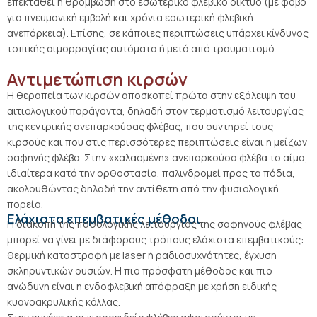
επεκταθεί η θρόμβωση στο εσωτερικό φλεβικό δίκτυο (με φόβο
για πνευμονική εμβολή και χρόνια εσωτερική φλεβική
ανεπάρκεια). Επίσης, σε κάποιες περιπτώσεις υπάρχει κίνδυνος
τοπικής αιμορραγίας αυτόματα ή μετά από τραυματισμό.
Αντιμετώπιση κιρσών
Η θεραπεία των κιρσών αποσκοπεί πρώτα στην εξάλειψη του
αιτιολογικού παράγοντα, δηλαδή στον τερματισμό λειτουργίας
της κεντρικής ανεπαρκούσας φλέβας, που συντηρεί τους
κιρσούς και που στις περισσότερες περιπτώσεις είναι η μείζων
σαφηνής φλέβα. Στην «χαλασμένη» ανεπαρκούσα φλέβα το αίμα,
ιδιαίτερα κατά την ορθοστασία, παλινδρομεί προς τα πόδια,
ακολουθώντας δηλαδή την αντίθετη από την φυσιολογική
πορεία.
Ελάχιστα επεμβατικές μέθοδοι
Η διακοπή της παθολογικής λειτουργίας της σαφηνούς φλέβας
μπορεί να γίνει με διάφορους τρόπους ελάχιστα επεμβατικούς:
θερμική καταστροφή με laser ή ραδιοσυχνότητες, έγχυση
σκληρυντικών ουσιών. Η πιο πρόσφατη μέθοδος και πιο
ανώδυνη είναι η ενδοφλεβική απόφραξη με χρήση ειδικής
κυανοακρυλικής κόλλας.